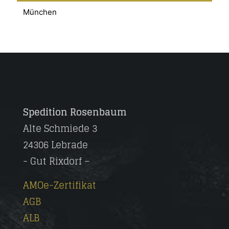
München
München, Deutschland
Wien
Wien, Österreich
Osnabrück
Osnabrück, Deutschland
Spedition Rosenbaum
NL-Amsterdam
Alte Schmiede 3
Euskirchen
24306 Lebrade
24358 Hütten
- Gut Rixdorf –
03185 Peitz
AMOe-Zertifikat
99820 Hörsberg
AGB
Prag
ALB